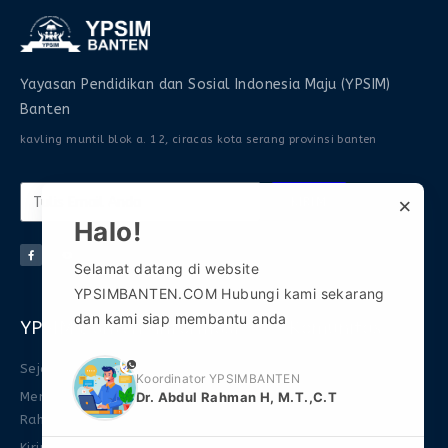
Yayasan Pendidikan dan Sosial Indonesia Maju (YPSIM)
Banten
kavling muntil blok a. 12, ciracas kota serang provinsi banten
×
KIRIM
Halo!
Selamat datang di website
YPSIMBANTEN.COM Hubungi kami sekarang
dan kami siap membantu anda
YPSIM Banten
Informasi
Komunitas
phone
Sejarah
FAQ
Gabung Grup WA 1
Koordinator YPSIMBANTEN
Dr. Abdul Rahman H, M.T.,C.T
Mengenal Abdul
Download Ebook
Gabung Grup WA 2
Rahman
FAQ
Gabung Grup
Kirim Naskah
Telegram