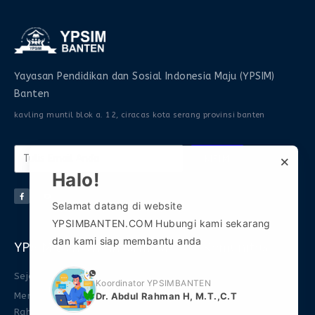
Yayasan Pendidikan dan Sosial Indonesia Maju (YPSIM)
Banten
kavling muntil blok a. 12, ciracas kota serang provinsi banten
×
KIRIM
Halo!
Selamat datang di website
YPSIMBANTEN.COM Hubungi kami sekarang
dan kami siap membantu anda
YPSIM Banten
Informasi
Komunitas
phone
Sejarah
FAQ
Gabung Grup WA 1
Koordinator YPSIMBANTEN
Dr. Abdul Rahman H, M.T.,C.T
Mengenal Abdul
Download Ebook
Gabung Grup WA 2
Rahman