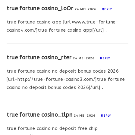
true fortune casino_loOr
24 MEI 2026
REPLY
true fortune casino app [url=www.true-fortune-
casino4.com/]true fortune casino app[/url] .
true fortune casino_rter
24 MEI 2026
REPLY
true fortune casino no deposit bonus codes 2026
[url=http://true-fortune-casino3.com/]true fortune
casino no deposit bonus codes 2026[/url] .
true fortune casino_tlpn
24 MEI 2026
REPLY
true fortune casino no deposit free chip