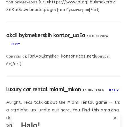
топ букмекеров [url=https://www.blog-bukmekerov-
263a0b.webnode.page/]топ букмекеров[/url]
akcii bykmekerskih kontor_uaEa
18 JUNI 2026
REPLY
бонусы бк [url=bukmeker-kontor.ucoz.net]бонусы
бк[/url]
luxury car rental miami_mkon
18 JUNI 2026
REPLY
Alright, real talk about the Miami rental game — it’s
a straight-up jungle out here. You find this amazing
×
deal online: brand new Beamer, unlimited miles,
Halo!
price that makes you smile. Different car waiting —