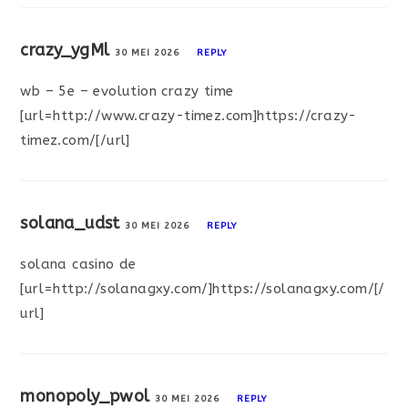
crazy_ygMl
30 MEI 2026
REPLY
wb – 5e – evolution crazy time
[url=http://www.crazy-timez.com]https://crazy-
timez.com/[/url]
solana_udst
30 MEI 2026
REPLY
solana casino de
[url=http://solanagxy.com/]https://solanagxy.com/[/
url]
monopoly_pwol
30 MEI 2026
REPLY