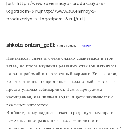
[url=http://www.suvenirnaya-produkcziya-s-
logotipom-8.ru]http://www.suvenirnaya-
produkcziya-s-logotipom-8.ru[/url]
shkola onlain_gzEt
8 JUNI 2026
REPLY
Признаюсь, сначала очень сильно сомневался в этой
затее, но после изучения реальных отзывов наткнулся
на один рабочий и проверенный вариант. Если кратко,
вот что я понял: современная школа онлайн — это не
просто унылые вебинарчики. Там и программа
насыщенная, без лишней воды, и дети занимаются с
реальным интересом.
В общем, кому надоело искать среди кучи мусора в
теме онлайн образование школа — почитайте
подробности, вот здесь все выложено без лишней воды: