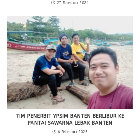
27 Februari 2021
TIM PENERBIT YPSIM BANTEN BERLIBUR KE
PANTAI SAWARNA LEBAK BANTEN
6 Februari 2023