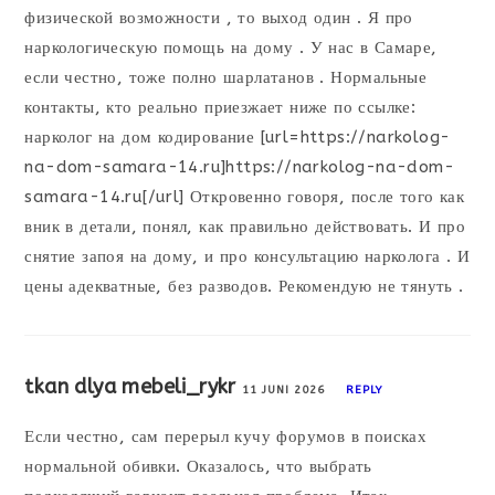
физической возможности , то выход один . Я про
наркологическую помощь на дому . У нас в Самаре,
если честно, тоже полно шарлатанов . Нормальные
контакты, кто реально приезжает ниже по ссылке:
нарколог на дом кодирование [url=https://narkolog-
na-dom-samara-14.ru]https://narkolog-na-dom-
samara-14.ru[/url] Откровенно говоря, после того как
вник в детали, понял, как правильно действовать. И про
снятие запоя на дому, и про консультацию нарколога . И
цены адекватные, без разводов. Рекомендую не тянуть .
tkan dlya mebeli_rykr
11 JUNI 2026
REPLY
Если честно, сам перерыл кучу форумов в поисках
нормальной обивки. Оказалось, что выбрать