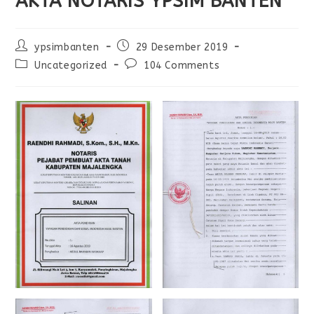
AKTA NOTARIS YPSIM BANTEN
ypsimbanten
29 Desember 2019
Uncategorized
104 Comments