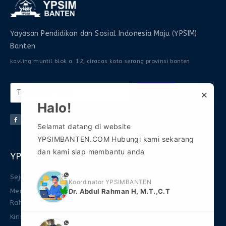
Yayasan Pendidikan dan Sosial Indonesia Maju (YPSIM)
Banten
kavling muntil blok a. 12, ciracas kota serang provinsi banten
×
KIRIM
Halo!
Selamat datang di website
YPSIMBANTEN.COM Hubungi kami sekarang
dan kami siap membantu anda
YPSIM Banten
Informasi
Komunitas
phone
Sejarah
FAQ
Gabung Grup WA 1
Koordinator YPSIMBANTEN
Mengenal Abdul
Download Ebook
Gabung Grup WA 2
Dr. Abdul Rahman H, M.T.,C.T
Rahman
FAQ
Gabung Grup
Kirim Naskah
Telegram
Promo
phone