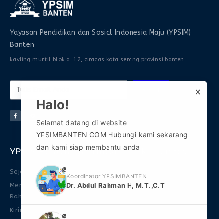
Yayasan Pendidikan dan Sosial Indonesia Maju (YPSIM)
Banten
kavling muntil blok a. 12, ciracas kota serang provinsi banten
×
KIRIM
Halo!
Selamat datang di website
YPSIMBANTEN.COM Hubungi kami sekarang
dan kami siap membantu anda
YPSIM Banten
Informasi
Komunitas
phone
Sejarah
FAQ
Gabung Grup WA 1
Koordinator YPSIMBANTEN
Mengenal Abdul
Download Ebook
Gabung Grup WA 2
Dr. Abdul Rahman H, M.T.,C.T
Rahman
FAQ
Gabung Grup
Kirim Naskah
Telegram
Promo
phone