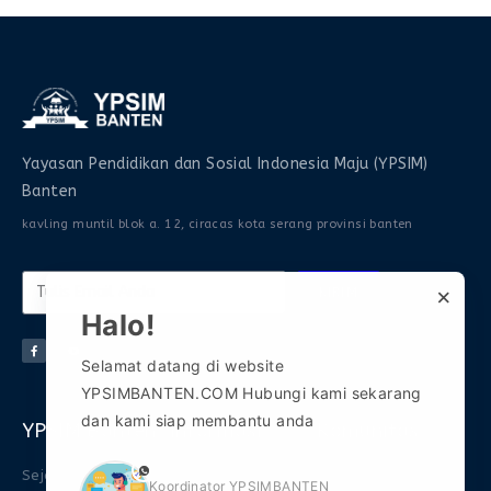
Yayasan Pendidikan dan Sosial Indonesia Maju (YPSIM)
Banten
kavling muntil blok a. 12, ciracas kota serang provinsi banten
×
KIRIM
Halo!
Selamat datang di website
YPSIMBANTEN.COM Hubungi kami sekarang
dan kami siap membantu anda
YPSIM Banten
Informasi
Komunitas
phone
Sejarah
FAQ
Gabung Grup WA 1
Koordinator YPSIMBANTEN