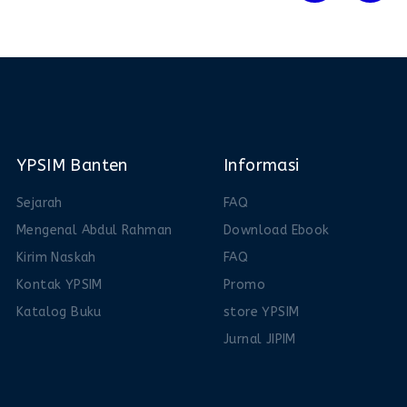
YPSIM Banten
Informasi
Sejarah
FAQ
Mengenal Abdul Rahman
Download Ebook
Kirim Naskah
FAQ
Kontak YPSIM
Promo
Katalog Buku
store YPSIM
Jurnal JIPIM