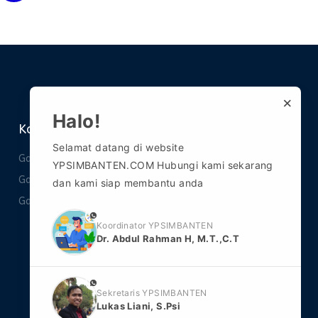
×
Halo!
Komunitas
Selamat datang di website
Gabung Grup WA 1
YPSIMBANTEN.COM Hubungi kami sekarang
Gabung Grup WA 2
dan kami siap membantu anda
Gabung Grup Telegram
phone
Koordinator YPSIMBANTEN
Dr. Abdul Rahman H, M.T.,C.T
phone
Sekretaris YPSIMBANTEN
Lukas Liani, S.Psi