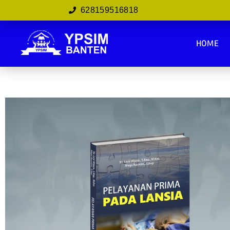
628159516818
HOME