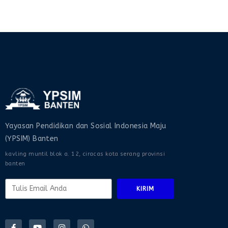
Yayasan Pendidikan dan Sosial Indonesia Maju
(YPSIM) Banten
kavling muntil blok a. 12, ciracas kota serang provinsi
banten
KIRIM