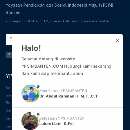
Yayasan Pendidikan dan Sosial Indonesia Maju (YPSIM)
Banten
kavling muntil blok a. 12, ciracas kota serang provinsi banten
×
KIRIM
Halo!
Selamat datang di website
YPSIMBANTEN.COM Hubungi kami sekarang
dan kami siap membantu anda
YPSIM Banten
Informasi
Komunitas
phone
Sejarah
FAQ
Gabung Grup WA 1
Koordinator YPSIMBANTEN
Dr. Abdul Rahman H, M.T.,C.T
Mengenal Abdul
Download Ebook
Gabung Grup WA 2
Rahman
FAQ
Gabung Grup
Kirim Naskah
Telegram
Promo
phone
Sekretaris YPSIMBANTEN
Kontak YPSIM
store YPSIM
Lukas Liani, S.Psi
Katalog Buku
Jurnal JIPIM