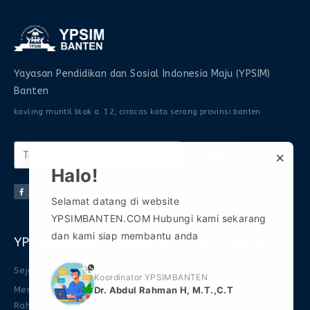
Yayasan Pendidikan dan Sosial Indonesia Maju (YPSIM)
Banten
kavling muntil blok a. 12, ciracas kota serang provinsi banten
×
KIRIM
Halo!
Selamat datang di website
YPSIMBANTEN.COM Hubungi kami sekarang
dan kami siap membantu anda
YPSIM Banten
Informasi
Komunitas
phone
Sejarah
FAQ
Gabung Grup WA 1
Koordinator YPSIMBANTEN
Dr. Abdul Rahman H, M.T.,C.T
Mengenal Abdul
Download Ebook
Gabung Grup WA 2
Rahman
FAQ
Gabung Grup