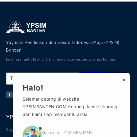
Yayasan Pendidikan dan Sosial Indonesia Maju (YPSIM)
Banten
kavling muntil blok a. 12, ciracas kota serang provinsi banten
×
KIRIM
Halo!
Selamat datang di website
YPSIMBANTEN.COM Hubungi kami sekarang
dan kami siap membantu anda
YPSIM Banten
Informasi
Komunitas
phone
Sejarah
FAQ
Gabung Grup WA 1
Koordinator YPSIMBANTEN