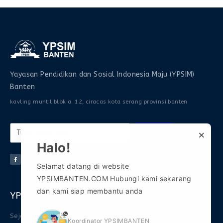
Yayasan Pendidikan dan Sosial Indonesia Maju (YPSIM)
Banten
kavling muntil blok a. 12, ciracas kota serang provinsi banten
×
KIRIM
Halo!
Selamat datang di website
YPSIMBANTEN.COM Hubungi kami sekarang
dan kami siap membantu anda
YPSIM Banten
Informasi
Komunitas
phone
Sejarah
FAQ
Gabung Grup WA 1
Koordinator YPSIMBANTEN