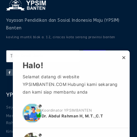
Yayasan Pendidikan dan Sosial Indonesia Maju (YPSIM)
Banten
kavling muntil blok a. 12, ciracas kota serang provinsi banten
×
KIRIM
Halo!
Selamat datang di website
YPSIMBANTEN.COM Hubungi kami sekarang
dan kami siap membantu anda
YPSIM Banten
Informasi
Komunitas
phone
Sejarah
FAQ
Gabung Grup WA 1
Koordinator YPSIMBANTEN
Mengenal Abdul
Download Ebook
Gabung Grup WA 2
Dr. Abdul Rahman H, M.T.,C.T
Rahman
FAQ
Gabung Grup
Kirim Naskah
Telegram
Promo
phone