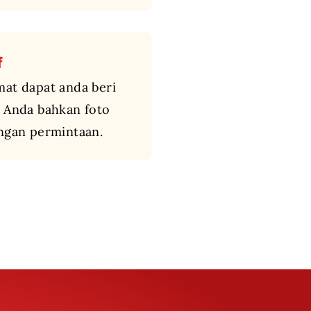
f
mat dapat anda beri
i Anda bahkan foto
engan permintaan.