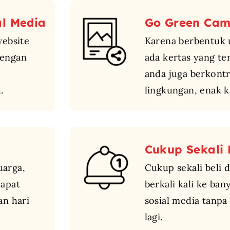
al Media
Go Green Ca
ebsite
Karena berbentuk u
dengan
ada kertas yang te
anda juga berkont
.
lingkungan, enak k
Cukup Sekali 
uarga,
Cukup sekali beli 
dapat
berkali kali ke ba
n hari
sosial media tanpa 
lagi.