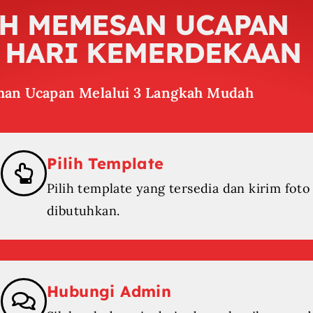
H MEMESAN UCAPAN
 HARI KEMERDEKAAN
man Ucapan Melalui 3 Langkah Mudah
Pilih Template
Pilih template yang tersedia dan kirim foto
dibutuhkan.
Hubungi Admin