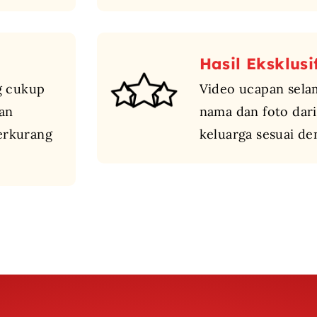
Hasil Eksklusi
g cukup
Video ucapan sela
kan
nama dan foto dar
erkurang
keluarga sesuai d